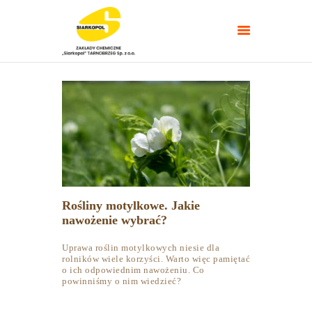
NAWOZY ROLNICZE
NAWOZY
TARGI/POLETKA
DOŚWIADCZALNE
PORADNIKI
Rośliny motylkowe. Jakie
KONTAKT
nawożenie wybrać?
Uprawa roślin motylkowych niesie dla
rolników wiele korzyści. Warto więc pamiętać
o ich odpowiednim nawożeniu. Co
powinniśmy o nim wiedzieć?