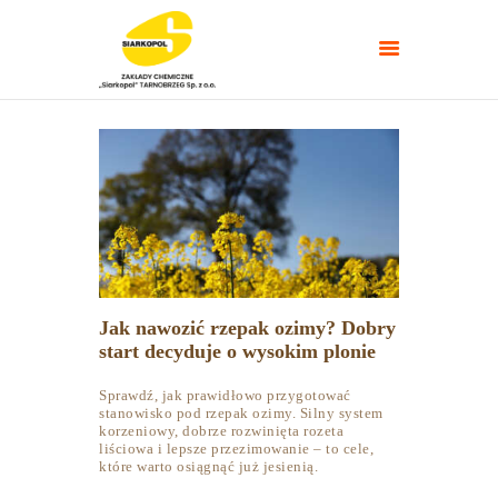
NAWOZY ROLNICZE
NAWOZY
TARGI/POLETKA
DOŚWIADCZALNE
PORADNIKI
Jak nawozić rzepak ozimy? Dobry
KONTAKT
start decyduje o wysokim plonie
Sprawdź, jak prawidłowo przygotować
stanowisko pod rzepak ozimy. Silny system
korzeniowy, dobrze rozwinięta rozeta
liściowa i lepsze przezimowanie – to cele,
które warto osiągnąć już jesienią.