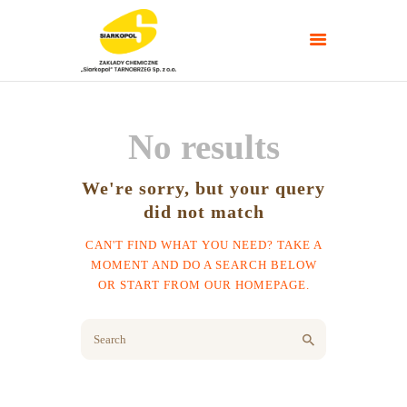
No results
NAWOZY ROLNICZE
NAWOZY
We're sorry, but your query
TARGI/POLETKA
did not match
DOŚWIADCZALNE
CAN'T FIND WHAT YOU NEED? TAKE A
PORADNIKI
MOMENT AND DO A SEARCH BELOW
KONTAKT
OR START FROM
OUR HOMEPAGE
.