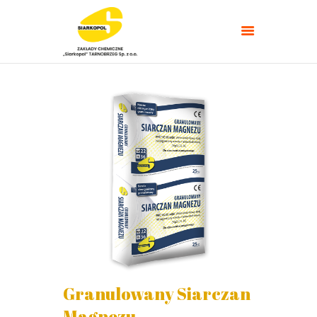
NAWOZY ROLNICZE
NAWOZY
TARGI/POLETKA
DOŚWIADCZALNE
PORADNIKI
KONTAKT
Granulowany Siarczan
Magnezu