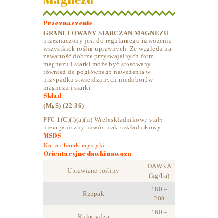
Przeznaczenie
GRANULOWANY SIARCZAN MAGNEZU
przeznaczony jest do regularnego nawożenia
wszystkich roślin uprawnych. Ze względu na
zawartość dobrze przyswajalnych form
magnezu i siarki może być stosowany
również do pogłównego nawożenia w
przypadku stwierdzonych niedoborów
magnezu i siarki.
Skład
(MgS) (22-36)
PFC 1(C)(I)(a)(ii) Wieloskładnikowy stały
nieorganiczny nawóz makroskładnikowy
MSDS
Karta charakterystyki
Orientacyjne dawki nawozu
DAWKA
Uprawiane rośliny
(kg/ha)
180 –
Rzepak
200
160 –
Kukurydza