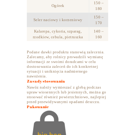
150 –
Ogórek
180
150 –
Seler naciowy i korzeniowy
170
Kalarepa, cykoria, szparag,
140 –
rzodkiew, cebula, pietruszka
160
Podane dawki produktu stanowią zalecenia.
Zalecamy, aby rolnicy prowadzili wymianę
informacji ze swoimi doradcami w celu
dostosowania zaleceń do ich konkretnej
sytuacji i uniknięcia nadmiernego
nawożenia.
Zasady stosowania
Nawóz należy wymieszać z glebą podczas
upraw wiosennych lub jesiennych, można go
stosować również powierzchniowo, najlepiej
przed przewidywanymi opadami deszczu.
Pakowanie