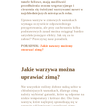
tunele foliowe, mają możliwość
przedłużenia sezonu wegetacyjnego i
cieszenia się świeżymi warzywami nawet w
najchłodniejszych miesiącach roku.
Uprawa warzyw w zimowych warunkach
wymaga oczywiście odpowiedniego
przygotowania, ale przy zachowaniu kilku
podstawowych zasad można osiągnąć bardzo
satysfakcjonujące efekty. Jak się za to
zabrać? Przeczytaj nasz poradnik.
PORADNIK:
Jakie nawozy możemy
stosować zimą?
Jakie warzywa można
uprawiać zimą?
Nie wszystkie rośliny dobrze radzą sobie w
chłodniejszych warunkach, dlatego zimą
należy wybierać gatunki, które są odporne na
niskie temperatury i krótsze dni. Oto lista
warzyw, które najlepiej sprawdzają się w
uprawie szklarniowej i tunelowej zimą: