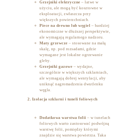
Grzejniki elektryczne
– łatwe w
użyciu, ale mogą być kosztowne w
eksploatacji, zwłaszcza przy
większych powierzchniach.
Piece na drewno lub węgiel
– bardziej
ekonomiczne w dłuższej perspektywie,
ale wymagają regularnego nadzoru.
Maty grzewcze
– stosowane na małą
skalę, np. pod rozsadami, gdzie
wymagane jest lokalne ogrzewanie
gleby.
Grzejniki gazowe
– wydajne,
szczególnie w większych szklarniach,
ale wymagają dobrej wentylacji, aby
uniknąć nagromadzenia dwutlenku
węgla.
2. Izolacja szklarni i tuneli foliowych
Dodatkowa warstwa folii
– w tunelach
foliowych warto zastosować podwójną
warstwę folii, pomiędzy którymi
znajdzie się warstwa powietrza. Taka