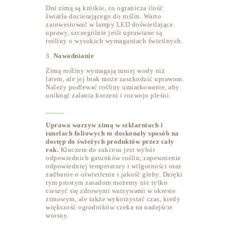
Dni zimą są krótkie, co ogranicza ilość
światła docierającego do roślin. Warto
zainwestować w lampy LED doświetlające
uprawy, szczególnie jeśli uprawiane są
rośliny o wysokich wymaganiach świetlnych.
3.
Nawadnianie
Zimą rośliny wymagają mniej wody niż
latem, ale jej brak może zaszkodzić uprawom.
Należy podlewać rośliny umiarkowanie, aby
uniknąć zalania korzeni i rozwoju pleśni.
_____
Uprawa warzyw zimą w szklarniach i
tunelach foliowych to doskonały sposób na
dostęp do świeżych produktów przez cały
rok.
Kluczem do sukcesu jest wybór
odpowiednich gatunków roślin, zapewnienie
odpowiedniej temperatury i wilgotności oraz
zadbanie o oświetlenie i jakość gleby. Dzięki
tym prostym zasadom możemy nie tylko
cieszyć się zdrowymi warzywami w okresie
zimowym, ale także wykorzystać czas, kiedy
większość ogrodników czeka na nadejście
wiosny.