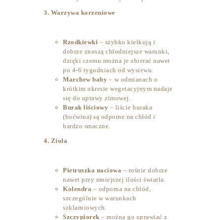
3. Warzywa korzeniowe
Rzodkiewki
– szybko kiełkują i
dobrze znoszą chłodniejsze warunki,
dzięki czemu można je zbierać nawet
po 4-6 tygodniach od wysiewu.
Marchew baby
– w odmianach o
krótkim okresie wegetacyjnym nadaje
się do uprawy zimowej.
Burak liściowy
– liście buraka
(boćwina) są odporne na chłód i
bardzo smaczne.
4. Zioła
Pietruszka naciowa
– rośnie dobrze
nawet przy mniejszej ilości światła.
Kolendra
– odporna na chłód,
szczególnie w warunkach
szklarniowych.
Szczypiorek
– można go uprawiać z