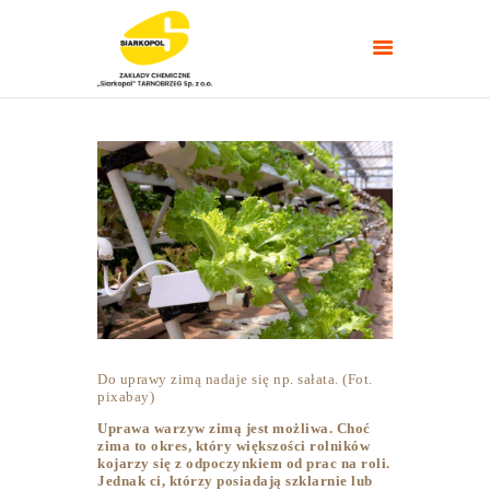
NAWOZY ROLNICZE
NAWOZY
TARGI/POLETKA
DOŚWIADCZALNE
PORADNIKI
KONTAKT
Do uprawy zimą nadaje się np. sałata. (Fot.
pixabay)
Uprawa warzyw zimą jest możliwa. Choć
zima to okres, który większości rolników
kojarzy się z odpoczynkiem od prac na roli.
Jednak ci, którzy posiadają szklarnie lub