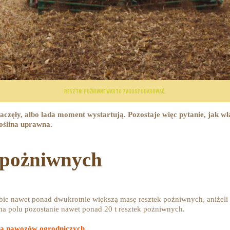
RESZTKI POŻNIWNE WARTO ZAGOSPODAROWAĆ.
zaczęły, albo lada moment wystartują. Pozostaje więc pytanie, jak w
roślina uprawna.
 pożniwnych
bie nawet ponad dwukrotnie większą masę resztek pożniwnych, aniżeli 
a na polu pozostanie nawet ponad 20 t resztek pożniwnych.
ia nawozów ogrodniczych