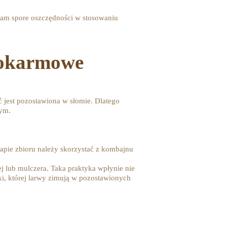
 nam spore oszczędności w stosowaniu
pokarmowe
jest pozostawiona w słomie. Dlatego
zym.
apie zbioru należy skorzystać z kombajnu
j lub mulczera. Taka praktyka wpłynie nie
ki, której larwy zimują w pozostawionych