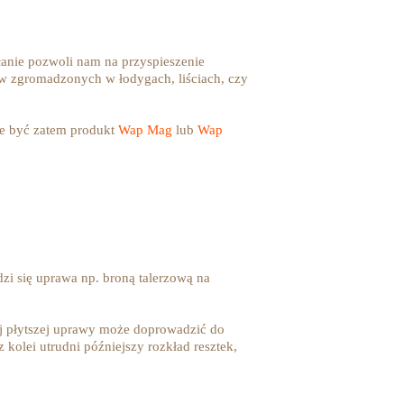
łanie pozwoli nam na przyspieszenie
ów zgromadzonych w łodygach, liściach, czy
e być zatem produkt
Wap Mag
lub
Wap
zi się uprawa np. broną talerzową na
ej płytszej uprawy może doprowadzić do
kolei utrudni późniejszy rozkład resztek,