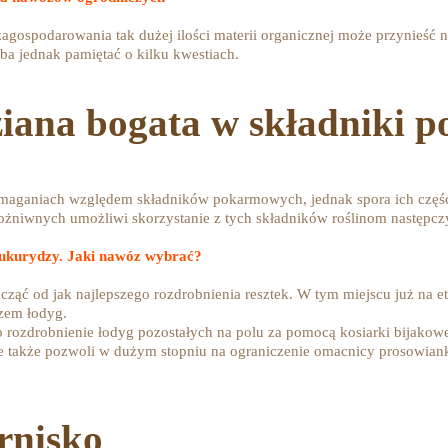
zagospodarowania tak dużej ilości materii organicznej może przynieść
eba jednak pamiętać o kilku kwestiach.
iana bogata w składniki 
maganiach względem składników pokarmowych, jednak spora ich część 
ożniwnych umożliwi skorzystanie z tych składników roślinom następc
ukurydzy. Jaki nawóz wybrać?
ząć od jak najlepszego rozdrobnienia resztek. W tym miejscu już na et
zem łodyg.
rozdrobnienie łodyg pozostałych na polu za pomocą kosiarki bijakowe
ale także pozwoli w dużym stopniu na ograniczenie omacnicy prosowian
rnisko