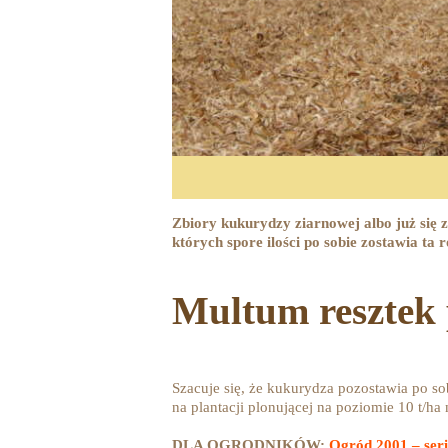
Zbiory kukurydzy ziarnowej albo już się 
których spore ilości po sobie zostawia ta 
Multum resztek
Szacuje się, że kukurydza pozostawia po so
na plantacji plonującej na poziomie 10 t/h
DLA OGRODNIKÓW:
Ogród 2001 – ser