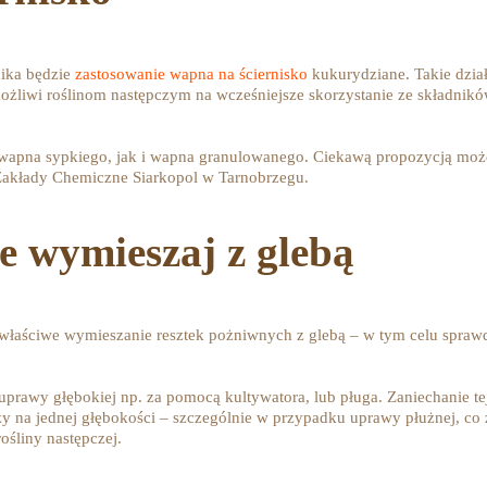
ika będzie
zastosowanie wapna na ściernisko
kukurydziane. Takie dzia
możliwi roślinom następczym na wcześniejsze skorzystanie ze składnik
wapna sypkiego, jak i wapna granulowanego. Ciekawą propozycją moż
Zakłady Chemiczne Siarkopol w Tarnobrzegu.
e wymieszaj z glebą
właściwe wymieszanie resztek pożniwnych z glebą – w tym celu sprawd
uprawy głębokiej np. za pomocą kultywatora, lub pługa. Zaniechanie t
na jednej głębokości – szczególnie w przypadku uprawy płużnej, co z 
ośliny następczej.