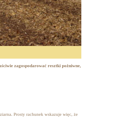
łaściwie zagospodarować resztki pożniwne,
ziarna. Prosty rachunek wskazuje więc, że