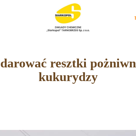
NAWOZY ROLNICZE
NAWOZY
TARGI/POLETKA
DOŚWIADCZALNE
darować resztki pożniwn
PORADNIKI
kukurydzy
KONTAKT