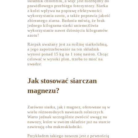
składnik chlorofilu, a więc jest niezbędny do
prawidłowego przebiegu fotosyntezy. Siarka
z kolei wpływa na poprawę efektywności
wykorzystania azotu, a także poprawia jakość
zbieranego ziarna. Badania mówią, że brak
jednego kilograma siarki uniemożliwia
wykorzystanie nawet dziesięciu kilogramów
azotu!
Rzepak uważany jest za roślinę siarkolubną,
a jego zapotrzebowanie na ten składnik
wynosi ponad 15 kg na 1 tonę nasion. Chcąc
celować w wysoki plon, trzeba to mieć na
uwadze.
Jak stosować siarczan
magnezu?
Zarówno siarka, jak i magnez, oferowane są w
wielu różnorodnych nawozach rolniczych.
Warto jednak szczególnie zwrócić uwagę na
nawozy, które w swoim składzie już na starcie
zawierają oba makroskładniki.
Przykładem takiego nawozu jest z pewnością