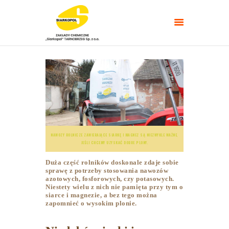
NAWOZY ROLNICZE
NAWOZY
TARGI/POLETKA
DOŚWIADCZALNE
NAWOZY ROLNICZE ZAWIERAJĄCE SIARKĘ I MAGNEZ SĄ NIEZWYKLE WAŻNE,
PORADNIKI
JEŚLI CHCEMY UZYSKAĆ DOBRE PLONY.
KONTAKT
Duża część rolników doskonale zdaje sobie
sprawę z potrzeby stosowania nawozów
azotowych, fosforowych, czy potasowych.
Niestety wielu z nich nie pamięta przy tym o
siarce i magnezie, a bez tego można
zapomnieć o wysokim plonie.