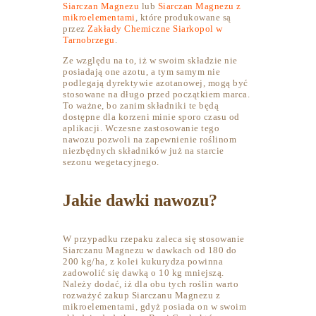
Siarczan Magnezu
lub
Siarczan Magnezu z
mikroelementami
, które produkowane są
przez
Zakłady Chemiczne Siarkopol w
Tarnobrzegu
.
Ze względu na to, iż w swoim składzie nie
posiadają one azotu, a tym samym nie
podlegają dyrektywie azotanowej, mogą być
stosowane na długo przed początkiem marca.
To ważne, bo zanim składniki te będą
dostępne dla korzeni minie sporo czasu od
aplikacji. Wczesne zastosowanie tego
nawozu pozwoli na zapewnienie roślinom
niezbędnych składników już na starcie
sezonu wegetacyjnego.
Jakie dawki nawozu?
W przypadku rzepaku zaleca się stosowanie
Siarczanu Magnezu w dawkach od 180 do
200 kg/ha, z kolei kukurydza powinna
zadowolić się dawką o 10 kg mniejszą.
Należy dodać, iż dla obu tych roślin warto
rozważyć zakup Siarczanu Magnezu z
mikroelementami, gdyż posiada on w swoim