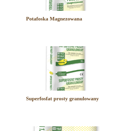
Potafoska Magnezowana
Superfosfat prosty granulowany