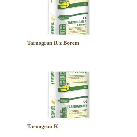
Tarnogran R z Borem
Tarnogran K