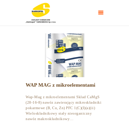
NAWOZY ROLNICZE
NAWOZY
TARGI/POLETKA
DOŚWIADCZALNE
PORADNIKI
WAP MAG z mikroelementami
KONTAKT
Wap-Mag z mikroelementami Skład CaMgS
(28-16-8) nawóz zawierający mikroskładniki
pokarmowe (B, Cu, Zn) PFC 1(C)(I)(a)(ii)
Wieloskładnikowy stały nieorganiczny
nawóz makroskładnikowy…